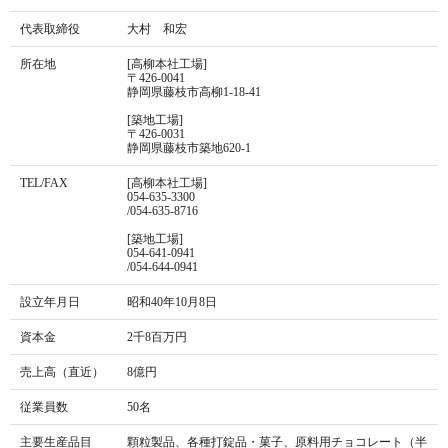
代表取締役
大村 和宏
所在地
[高柳本社工場]
〒426-0041
静岡県藤枝市高柳1-18-41
[築地工場]
〒426-0031
静岡県藤枝市築地620-1
TEL/FAX
[高柳本社工場]
054-635-3300
/054-635-8716
[築地工場]
054-641-0941
/054-644-0941
設立年月日
昭和40年10月8日
資本金
2千8百万円
売上高（直近）
8億円
従業員数
50名
主要生産品目
顆粒製品、各種打錠品・菓子、原料用チョコレート（半