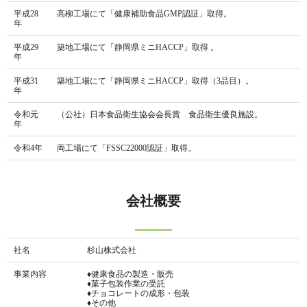
平成28
高柳工場にて「健康補助食品GMP認証」取得。
年
平成29
築地工場にて「静岡県ミニHACCP」取得 。
年
平成31
築地工場にて「静岡県ミニHACCP」取得（3品目）。
年
令和元
（公社）日本食品衛生協会会長賞 食品衛生優良施設。
年
令和4年
両工場にて「FSSC22000認証」取得。
会社概要
社名
杉山株式会社
事業内容
♦健康食品の製造・販売
♦菓子包装作業の受託
♦チョコレートの成形・包装
♦その他