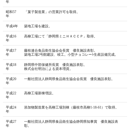
年
昭和57
「菓子製造業」の営業許可を取得。
年
平成4年
築地工場を建設。
平成16
高柳工場にて「静岡県ミニＨＡＣＣＰ」取得。
年
平成17
藤枝連合食品衛生協会会長賞 優良施設表彰。
年
築地工場2号館建設、竣工。小型チョコレーﾄ生産設備完成。
平成18
静岡県中部保健所長賞 優良施設表彰。
年
株式会社明治による資本増資。
平成20
一般社団法人静岡県食品衛生協会会長賞 優良施設表彰。
年
平成22
高柳工場新棟増設。
年
平成24
添加物製造業を高柳工場別棟（藤枝市高柳1-18-61）で取得。
年
平成27
一般社団法人静岡県食品衛生協会静岡県知事賞 優良施設表
年
彰。